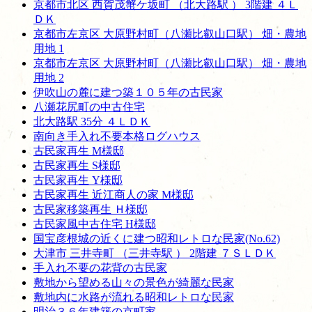
京都市北区 西賀茂蟹ケ坂町 （北大路駅 ） 3階建 ４Ｌ
ＤＫ
京都市左京区 大原野村町（八瀬比叡山口駅） 畑・農地
用地 1
京都市左京区 大原野村町（八瀬比叡山口駅） 畑・農地
用地 2
伊吹山の麓に建つ築１０５年の古民家
八瀬花尻町の中古住宅
北大路駅 35分 ４ＬＤＫ
南向き手入れ不要本格ログハウス
古民家再生 M様邸
古民家再生 S様邸
古民家再生 Y様邸
古民家再生 近江商人の家 M様邸
古民家移築再生 Ｈ様邸
古民家風中古住宅 H様邸
国宝彦根城の近くに建つ昭和レトロな民家(No.62)
大津市 三井寺町 （三井寺駅 ） 2階建 ７ＳＬＤＫ
手入れ不要の花背の古民家
敷地から望める山々の景色が綺麗な民家
敷地内に水路が流れる昭和レトロな民家
明治３６年建築の京町家