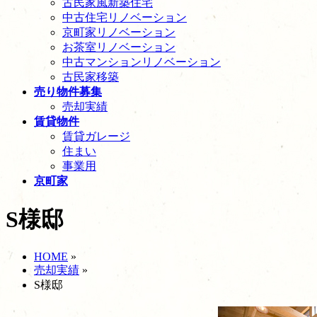
古民家風新築住宅
中古住宅リノベーション
京町家リノベーション
お茶室リノベーション
中古マンションリノベーション
古民家移築
売り物件募集
売却実績
賃貸物件
賃貸ガレージ
住まい
事業用
京町家
S様邸
HOME
»
売却実績
»
S様邸