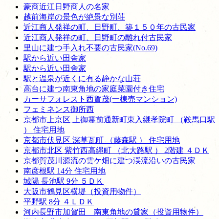
豪商近江日野商人の名家
越前海岸の景色が絶景な別荘
近江商人発祥の町、日野町、築１５０年の古民家
近江商人発祥の町、日野町の離れ付古民家
里山に建つ手入れ不要の古民家(No.69)
駅から近い田舎家
駅から近い田舎家
駅と温泉が近くに有る静かな山荘
高台に建つ南東角地の家庭菜園付き住宅
カーサフォレスト西賀茂(一棟売マンション)
フェミネンス御所西
京都市上京区 上御霊前通新町東入継孝院町 （鞍馬口駅
） 住宅用地
京都市伏見区 深草瓦町 （藤森駅 ） 住宅用地
京都市北区 紫竹西高縄町 （北大路駅 ） 2階建 ４ＤＫ
京都賀茂川源流の雲ケ畑に建つ渓流沿いの古民家
南彦根駅 14分 住宅用地
城陽 長池駅 9分 ５ＤＫ
大阪市鶴見区横堤（投資用物件）
平野駅 8分 ４ＬＤＫ
河内長野市加賀田 南東角地の貸家（投資用物件）