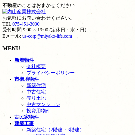
不動産のことはおまかせください
お気軽にお問い合わせください。
TEL
075-451-3030
受付時間 9:00 ～19:00 (定休日：水・日)
Eメール:
us-corp@miyako-life.com
MENU
メ
新着物件
ニ
会社概要
ュ
プライバシーポリシー
ー
市街地物件
を
新築住宅
飛
中古住宅
ば
売り土地
す
中古マンション
投資用物件
古民家物件
建築工事
新築住宅（2階建・3階建）