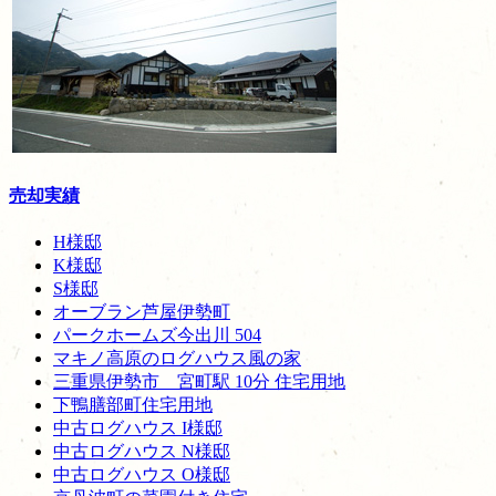
売却実績
H様邸
K様邸
S様邸
オーブラン芦屋伊勢町
パークホームズ今出川 504
マキノ高原のログハウス風の家
三重県伊勢市 宮町駅 10分 住宅用地
下鴨膳部町住宅用地
中古ログハウス I様邸
中古ログハウス N様邸
中古ログハウス O様邸