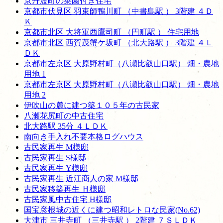
京丹波町の菜園付き住宅
京都市伏見区 羽束師鴨川町 （中書島駅 ） 3階建 ４Ｄ
Ｋ
京都市北区 大将軍西鷹司町 （円町駅 ） 住宅用地
京都市北区 西賀茂蟹ケ坂町 （北大路駅 ） 3階建 ４Ｌ
ＤＫ
京都市左京区 大原野村町（八瀬比叡山口駅） 畑・農地
用地 1
京都市左京区 大原野村町（八瀬比叡山口駅） 畑・農地
用地 2
伊吹山の麓に建つ築１０５年の古民家
八瀬花尻町の中古住宅
北大路駅 35分 ４ＬＤＫ
南向き手入れ不要本格ログハウス
古民家再生 M様邸
古民家再生 S様邸
古民家再生 Y様邸
古民家再生 近江商人の家 M様邸
古民家移築再生 Ｈ様邸
古民家風中古住宅 H様邸
国宝彦根城の近くに建つ昭和レトロな民家(No.62)
大津市 三井寺町 （三井寺駅 ） 2階建 ７ＳＬＤＫ