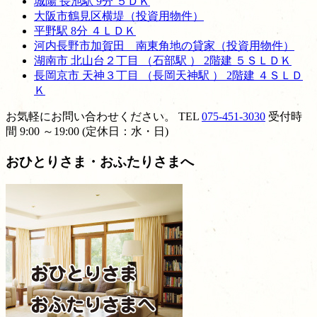
城陽 長池駅 9分 ５ＤＫ
大阪市鶴見区横堤（投資用物件）
平野駅 8分 ４ＬＤＫ
河内長野市加賀田 南東角地の貸家（投資用物件）
湖南市 北山台２丁目 （石部駅 ） 2階建 ５ＳＬＤＫ
長岡京市 天神３丁目 （長岡天神駅 ） 2階建 ４ＳＬＤ
Ｋ
お気軽にお問い合わせください。
TEL
075-451-3030
受付時
間 9:00 ～19:00 (定休日：水・日)
おひとりさま・おふたりさまへ