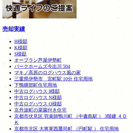
売却実績
H様邸
K様邸
S様邸
オーブラン芦屋伊勢町
パークホームズ今出川 504
マキノ高原のログハウス風の家
三重県伊勢市 宮町駅 10分 住宅用地
下鴨膳部町住宅用地
中古ログハウス I様邸
中古ログハウス N様邸
中古ログハウス O様邸
京丹波町の菜園付き住宅
京都市伏見区 羽束師鴨川町 （中書島駅 ） 3階建 ４Ｄ
Ｋ
京都市北区 大将軍西鷹司町 （円町駅 ） 住宅用地