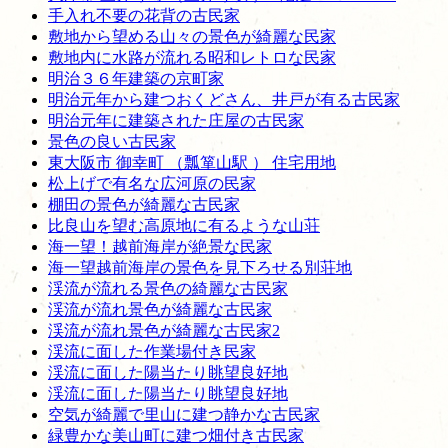
手入れ不要の花背の古民家
敷地から望める山々の景色が綺麗な民家
敷地内に水路が流れる昭和レトロな民家
明治３６年建築の京町家
明治元年から建つおくどさん、井戸が有る古民家
明治元年に建築された庄屋の古民家
景色の良い古民家
東大阪市 御幸町 （瓢箪山駅 ） 住宅用地
松上げで有名な広河原の民家
棚田の景色が綺麗な古民家
比良山を望む高原地に有るような山荘
海一望！越前海岸が絶景な民家
海一望越前海岸の景色を見下ろせる別荘地
渓流が流れる景色の綺麗な古民家
渓流が流れ景色が綺麗な古民家
渓流が流れ景色が綺麗な古民家2
渓流に面した作業場付き民家
渓流に面した陽当たり眺望良好地
渓流に面した陽当たり眺望良好地
空気が綺麗で里山に建つ静かな古民家
緑豊かな美山町に建つ畑付き古民家