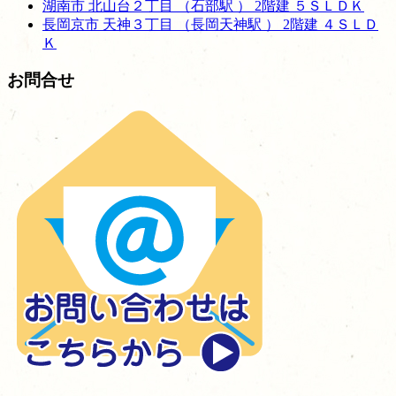
湖南市 北山台２丁目 （石部駅 ） 2階建 ５ＳＬＤＫ
長岡京市 天神３丁目 （長岡天神駅 ） 2階建 ４ＳＬＤ
Ｋ
お問合せ