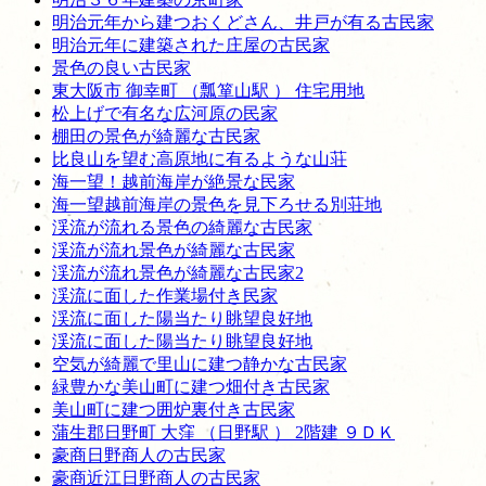
明治元年から建つおくどさん、井戸が有る古民家
明治元年に建築された庄屋の古民家
景色の良い古民家
東大阪市 御幸町 （瓢箪山駅 ） 住宅用地
松上げで有名な広河原の民家
棚田の景色が綺麗な古民家
比良山を望む高原地に有るような山荘
海一望！越前海岸が絶景な民家
海一望越前海岸の景色を見下ろせる別荘地
渓流が流れる景色の綺麗な古民家
渓流が流れ景色が綺麗な古民家
渓流が流れ景色が綺麗な古民家2
渓流に面した作業場付き民家
渓流に面した陽当たり眺望良好地
渓流に面した陽当たり眺望良好地
空気が綺麗で里山に建つ静かな古民家
緑豊かな美山町に建つ畑付き古民家
美山町に建つ囲炉裏付き古民家
蒲生郡日野町 大窪 （日野駅 ） 2階建 ９ＤＫ
豪商日野商人の古民家
豪商近江日野商人の古民家