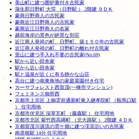
美山町に建つ囲炉裏付き古民家
蒲生郡日野町 大窪 （日野駅 ） 2階建 ９ＤＫ
豪商日野商人の古民家
豪商近江日野商人の古民家
豪商近江日野商人の名家
越前海岸の景色が絶景な別荘
近江商人発祥の町、日野町、築１５０年の古民家
近江商人発祥の町、日野町の離れ付古民家
里山に建つ手入れ不要の古民家(No.69)
駅から近い田舎家
駅から近い田舎家
駅と温泉が近くに有る静かな山荘
高台に建つ南東角地の家庭菜園付き住宅
カーサフォレスト西賀茂(一棟売マンション)
フェミネンス御所西
京都市上京区 上御霊前通新町東入継孝院町 （鞍馬口駅
） 住宅用地
京都市伏見区 深草瓦町 （藤森駅 ） 住宅用地
京都市北区 紫竹西高縄町 （北大路駅 ） 2階建 ４ＤＫ
京都賀茂川源流の雲ケ畑に建つ渓流沿いの古民家
南彦根駅 14分 住宅用地