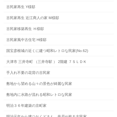
古民家再生 Y様邸
古民家再生 近江商人の家 M様邸
古民家移築再生 Ｈ様邸
古民家風中古住宅 H様邸
国宝彦根城の近くに建つ昭和レトロな民家(No.62)
大津市 三井寺町 （三井寺駅 ） 2階建 ７ＳＬＤＫ
手入れ不要の花背の古民家
敷地から望める山々の景色が綺麗な民家
敷地内に水路が流れる昭和レトロな民家
明治３６年建築の京町家
明治元年から建つおくどさん、井戸が有る古民家