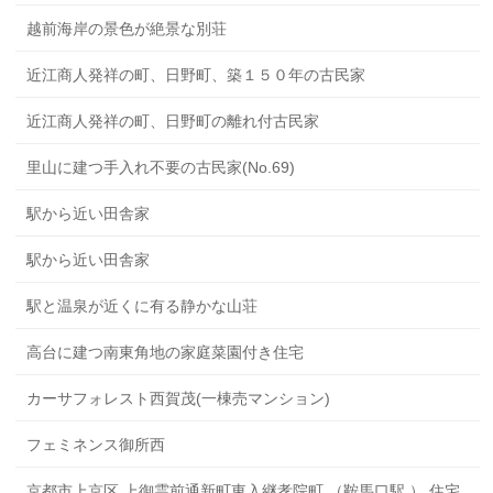
越前海岸の景色が絶景な別荘
近江商人発祥の町、日野町、築１５０年の古民家
近江商人発祥の町、日野町の離れ付古民家
里山に建つ手入れ不要の古民家(No.69)
駅から近い田舎家
駅から近い田舎家
駅と温泉が近くに有る静かな山荘
高台に建つ南東角地の家庭菜園付き住宅
カーサフォレスト西賀茂(一棟売マンション)
フェミネンス御所西
京都市上京区 上御霊前通新町東入継孝院町 （鞍馬口駅 ） 住宅