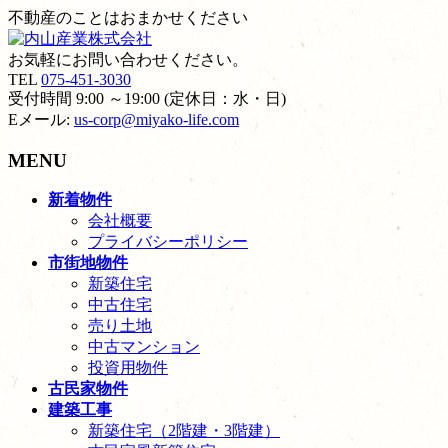
不動産のことはおまかせください
お気軽にお問い合わせください。
TEL
075-451-3030
受付時間 9:00 ～19:00 (定休日：水・日)
Eメール:
us-corp@miyako-life.com
MENU
メ
新着物件
ニ
会社概要
ュ
プライバシーポリシー
ー
市街地物件
を
新築住宅
飛
中古住宅
ば
売り土地
す
中古マンション
投資用物件
古民家物件
建築工事
新築住宅（2階建・3階建）