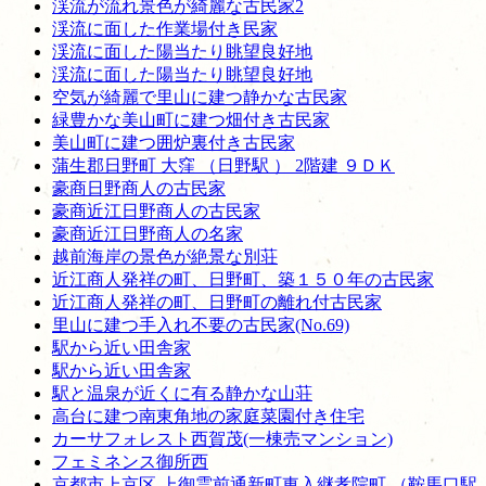
渓流が流れ景色が綺麗な古民家2
渓流に面した作業場付き民家
渓流に面した陽当たり眺望良好地
渓流に面した陽当たり眺望良好地
空気が綺麗で里山に建つ静かな古民家
緑豊かな美山町に建つ畑付き古民家
美山町に建つ囲炉裏付き古民家
蒲生郡日野町 大窪 （日野駅 ） 2階建 ９ＤＫ
豪商日野商人の古民家
豪商近江日野商人の古民家
豪商近江日野商人の名家
越前海岸の景色が絶景な別荘
近江商人発祥の町、日野町、築１５０年の古民家
近江商人発祥の町、日野町の離れ付古民家
里山に建つ手入れ不要の古民家(No.69)
駅から近い田舎家
駅から近い田舎家
駅と温泉が近くに有る静かな山荘
高台に建つ南東角地の家庭菜園付き住宅
カーサフォレスト西賀茂(一棟売マンション)
フェミネンス御所西
京都市上京区 上御霊前通新町東入継孝院町 （鞍馬口駅