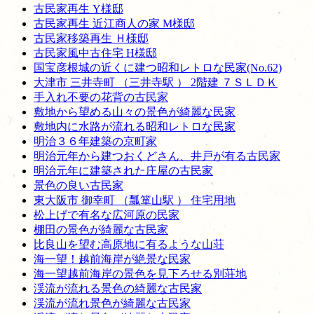
古民家再生 Y様邸
古民家再生 近江商人の家 M様邸
古民家移築再生 Ｈ様邸
古民家風中古住宅 H様邸
国宝彦根城の近くに建つ昭和レトロな民家(No.62)
大津市 三井寺町 （三井寺駅 ） 2階建 ７ＳＬＤＫ
手入れ不要の花背の古民家
敷地から望める山々の景色が綺麗な民家
敷地内に水路が流れる昭和レトロな民家
明治３６年建築の京町家
明治元年から建つおくどさん、井戸が有る古民家
明治元年に建築された庄屋の古民家
景色の良い古民家
東大阪市 御幸町 （瓢箪山駅 ） 住宅用地
松上げで有名な広河原の民家
棚田の景色が綺麗な古民家
比良山を望む高原地に有るような山荘
海一望！越前海岸が絶景な民家
海一望越前海岸の景色を見下ろせる別荘地
渓流が流れる景色の綺麗な古民家
渓流が流れ景色が綺麗な古民家