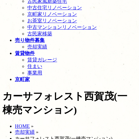
古民家風新築住宅
中古住宅リノベーション
京町家リノベーション
お茶室リノベーション
中古マンションリノベーション
古民家移築
売り物件募集
売却実績
賃貸物件
賃貸ガレージ
住まい
事業用
京町家
カーサフォレスト西賀茂(一
棟売マンション)
HOME
»
売却実績
»
カーサフォレスト西賀茂(一棟売マンション)