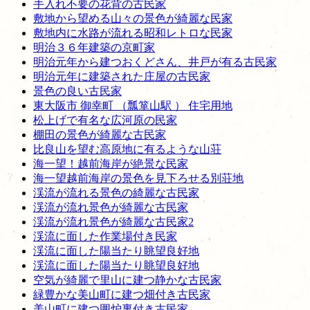
手入れ不要の花背の古民家
敷地から望める山々の景色が綺麗な民家
敷地内に水路が流れる昭和レトロな民家
明治３６年建築の京町家
明治元年から建つおくどさん、井戸が有る古民家
明治元年に建築された庄屋の古民家
景色の良い古民家
東大阪市 御幸町 （瓢箪山駅 ） 住宅用地
松上げで有名な広河原の民家
棚田の景色が綺麗な古民家
比良山を望む高原地に有るような山荘
海一望！越前海岸が絶景な民家
海一望越前海岸の景色を見下ろせる別荘地
渓流が流れる景色の綺麗な古民家
渓流が流れ景色が綺麗な古民家
渓流が流れ景色が綺麗な古民家2
渓流に面した作業場付き民家
渓流に面した陽当たり眺望良好地
渓流に面した陽当たり眺望良好地
空気が綺麗で里山に建つ静かな古民家
緑豊かな美山町に建つ畑付き古民家
美山町に建つ囲炉裏付き古民家