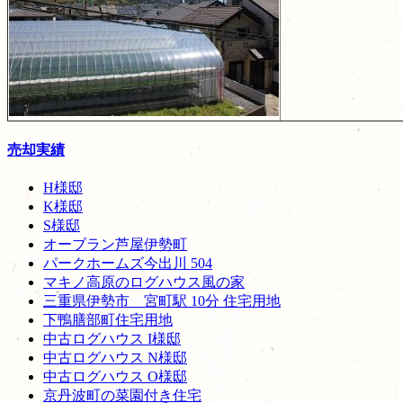
売却実績
H様邸
K様邸
S様邸
オーブラン芦屋伊勢町
パークホームズ今出川 504
マキノ高原のログハウス風の家
三重県伊勢市 宮町駅 10分 住宅用地
下鴨膳部町住宅用地
中古ログハウス I様邸
中古ログハウス N様邸
中古ログハウス O様邸
京丹波町の菜園付き住宅