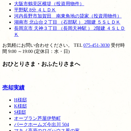
大阪市鶴見区横堤（投資用物件）
平野駅 8分 ４ＬＤＫ
河内長野市加賀田 南東角地の貸家（投資用物件）
湖南市 北山台２丁目 （石部駅 ） 2階建 ５ＳＬＤＫ
長岡京市 天神３丁目 （長岡天神駅 ） 2階建 ４ＳＬＤ
Ｋ
お気軽にお問い合わせください。
TEL
075-451-3030
受付時
間 9:00 ～19:00 (定休日：水・日)
おひとりさま・おふたりさまへ
売却実績
H様邸
K様邸
S様邸
オーブラン芦屋伊勢町
パークホームズ今出川 504
マキノ高原のログハウス風の家