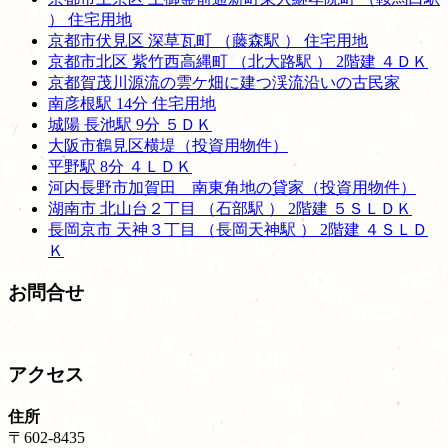
） 住宅用地
京都市伏見区 深草瓦町 （藤森駅 ） 住宅用地
京都市北区 紫竹西高縄町 （北大路駅 ） 2階建 ４ＤＫ
京都賀茂川源流の雲ケ畑に建つ渓流沿いの古民家
南彦根駅 14分 住宅用地
城陽 長池駅 9分 ５ＤＫ
大阪市鶴見区横堤（投資用物件）
平野駅 8分 ４ＬＤＫ
河内長野市加賀田 南東角地の貸家（投資用物件）
湖南市 北山台２丁目 （石部駅 ） 2階建 ５ＳＬＤＫ
長岡京市 天神３丁目 （長岡天神駅 ） 2階建 ４ＳＬＤ
Ｋ
お問合せ
アクセス
住所
〒602-8435