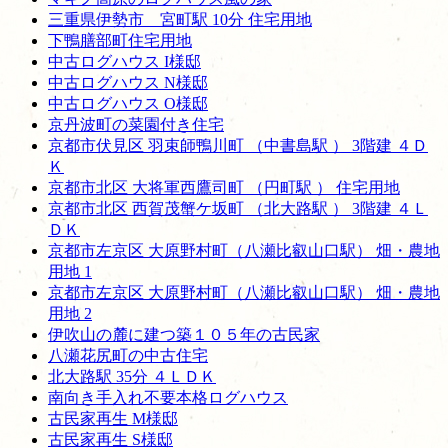
三重県伊勢市 宮町駅 10分 住宅用地
下鴨膳部町住宅用地
中古ログハウス I様邸
中古ログハウス N様邸
中古ログハウス O様邸
京丹波町の菜園付き住宅
京都市伏見区 羽束師鴨川町 （中書島駅 ） 3階建 ４Ｄ
Ｋ
京都市北区 大将軍西鷹司町 （円町駅 ） 住宅用地
京都市北区 西賀茂蟹ケ坂町 （北大路駅 ） 3階建 ４Ｌ
ＤＫ
京都市左京区 大原野村町（八瀬比叡山口駅） 畑・農地
用地 1
京都市左京区 大原野村町（八瀬比叡山口駅） 畑・農地
用地 2
伊吹山の麓に建つ築１０５年の古民家
八瀬花尻町の中古住宅
北大路駅 35分 ４ＬＤＫ
南向き手入れ不要本格ログハウス
古民家再生 M様邸
古民家再生 S様邸