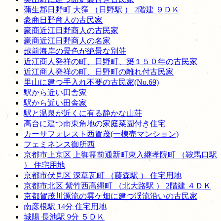
蒲生郡日野町 大窪 （日野駅 ） 2階建 ９ＤＫ
豪商日野商人の古民家
豪商近江日野商人の古民家
豪商近江日野商人の名家
越前海岸の景色が絶景な別荘
近江商人発祥の町、日野町、築１５０年の古民家
近江商人発祥の町、日野町の離れ付古民家
里山に建つ手入れ不要の古民家(No.69)
駅から近い田舎家
駅から近い田舎家
駅と温泉が近くに有る静かな山荘
高台に建つ南東角地の家庭菜園付き住宅
カーサフォレスト西賀茂(一棟売マンション)
フェミネンス御所西
京都市上京区 上御霊前通新町東入継孝院町 （鞍馬口駅
） 住宅用地
京都市伏見区 深草瓦町 （藤森駅 ） 住宅用地
京都市北区 紫竹西高縄町 （北大路駅 ） 2階建 ４ＤＫ
京都賀茂川源流の雲ケ畑に建つ渓流沿いの古民家
南彦根駅 14分 住宅用地
城陽 長池駅 9分 ５ＤＫ