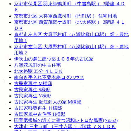
京都市伏見区 羽束師鴨川町 （中書島駅 ） 3階建 ４Ｄ
Ｋ
京都市北区 大将軍西鷹司町 （円町駅 ） 住宅用地
京都市北区 西賀茂蟹ケ坂町 （北大路駅 ） 3階建 ４Ｌ
ＤＫ
京都市左京区 大原野村町（八瀬比叡山口駅） 畑・農地
用地 1
京都市左京区 大原野村町（八瀬比叡山口駅） 畑・農地
用地 2
伊吹山の麓に建つ築１０５年の古民家
八瀬花尻町の中古住宅
北大路駅 35分 ４ＬＤＫ
南向き手入れ不要本格ログハウス
古民家再生 M様邸
古民家再生 S様邸
古民家再生 Y様邸
古民家再生 近江商人の家 M様邸
古民家移築再生 Ｈ様邸
古民家風中古住宅 H様邸
国宝彦根城の近くに建つ昭和レトロな民家(No.62)
大津市 三井寺町 （三井寺駅 ） 2階建 ７ＳＬＤＫ